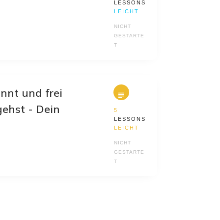
LESSONS
LEICHT
NICHT
GESTARTE
T
nnt und frei
ehst - Dein
5
LESSONS
LEICHT
NICHT
GESTARTE
T