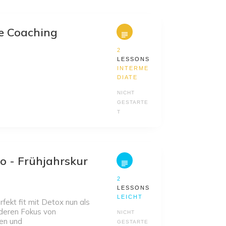
ce Coaching
2
LESSONS
INTERME
DIATE
NICHT
GESTARTE
T
go - Frühjahrskur
2
LESSONS
LEICHT
rfekt fit mit Detox nun als
deren Fokus von
NICHT
ren und
GESTARTE