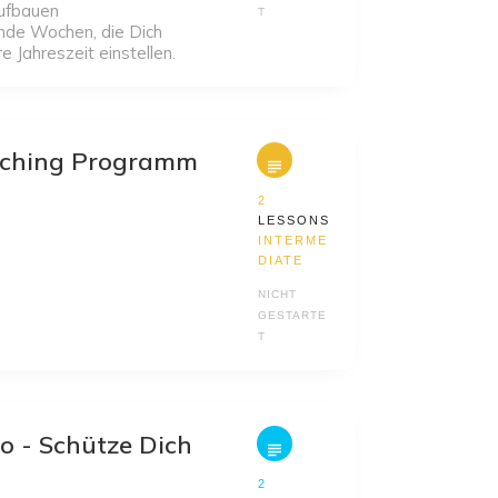
aufbauen
T
nde Wochen, die Dich
 Jahreszeit einstellen.
aching Programm
2
LESSONS
INTERME
DIATE
NICHT
GESTARTE
T
go - Schütze Dich
n
2